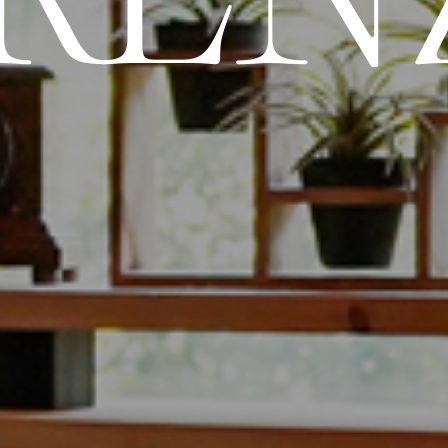
R
E
N